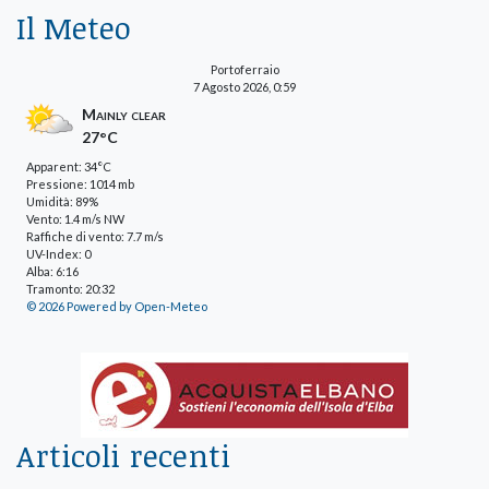
Il Meteo
Portoferraio
7 Agosto 2026, 0:59
Mainly clear
27°C
Apparent: 34°C
Pressione: 1014 mb
Umidità: 89%
Vento: 1.4 m/s NW
Raffiche di vento: 7.7 m/s
UV-Index: 0
Alba: 6:16
Tramonto: 20:32
© 2026 Powered by Open-Meteo
Articoli recenti