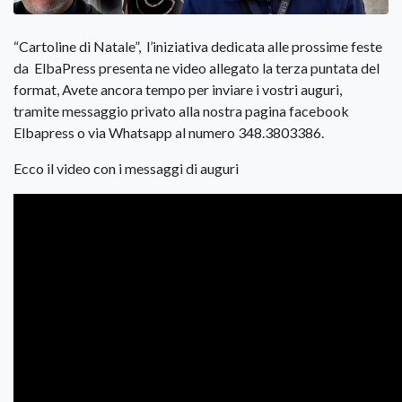
“Cartoline di Natale”, l’iniziativa dedicata alle prossime feste
da ElbaPress presenta ne video allegato la terza puntata del
format, Avete ancora tempo per inviare i vostri auguri,
tramite messaggio privato alla nostra pagina facebook
Elbapress o via Whatsapp al numero 348.3803386.
Ecco il video con i messaggi di auguri