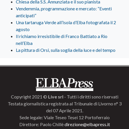
Chiesa della S.S. Annunziata e il suo pianista
Vendemmia, programmazione e mercato: “Eventi
anticipati”
Una tartaruga Verde all’Isola d’Elba fotografata il 2
agosto
Il richiamo irresistibile di Franco Battiato a Rio
nell’Elba
La pittura di Orsi, sulla soglia della luce e del tempo
Copyright 2021 ©
Live srl
- Tutti i diritti sono riservati
Testata giornalistica registrata al Tribunale di Livorno n° 3
del 07 Aprile 2021.
Sede legale: Viale Teseo Tesei 12 Portoferraio
Direttore: Paolo Chillè
direzione@elbapress.it