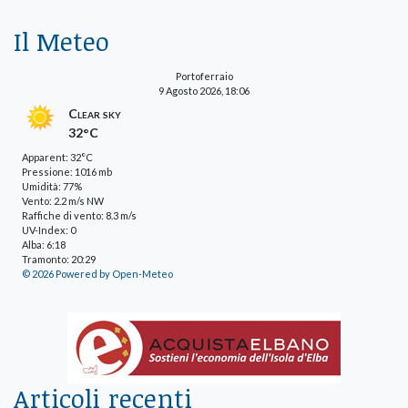
Il Meteo
Portoferraio
9 Agosto 2026, 18:06
Clear sky
32°C
Apparent: 32°C
Pressione: 1016 mb
Umidità: 77%
Vento: 2.2 m/s NW
Raffiche di vento: 8.3 m/s
UV-Index: 0
Alba: 6:18
Tramonto: 20:29
© 2026 Powered by Open-Meteo
Articoli recenti