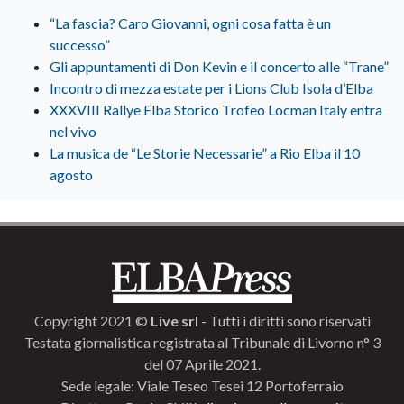
“La fascia? Caro Giovanni, ogni cosa fatta è un
successo”
Gli appuntamenti di Don Kevin e il concerto alle “Trane”
Incontro di mezza estate per i Lions Club Isola d’Elba
XXXVIII Rallye Elba Storico Trofeo Locman Italy entra
nel vivo
La musica de “Le Storie Necessarie” a Rio Elba il 10
agosto
Copyright 2021 ©
Live srl
- Tutti i diritti sono riservati
Testata giornalistica registrata al Tribunale di Livorno n° 3
del 07 Aprile 2021.
Sede legale: Viale Teseo Tesei 12 Portoferraio