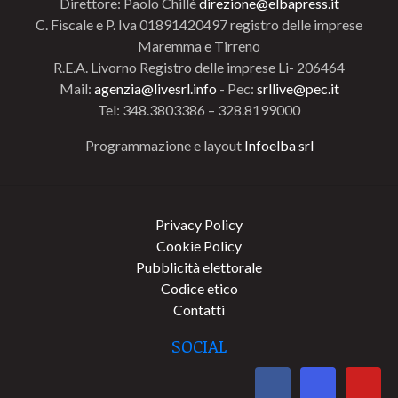
Direttore: Paolo Chillè
direzione@elbapress.it
C. Fiscale e P. Iva 01891420497 registro delle imprese
Maremma e Tirreno
R.E.A. Livorno Registro delle imprese Li- 206464
Mail:
agenzia@livesrl.info
- Pec:
srllive@pec.it
Tel: 348.3803386 – 328.8199000
Programmazione e layout
Infoelba srl
Privacy Policy
Cookie Policy
Pubblicità elettorale
Codice etico
Contatti
SOCIAL