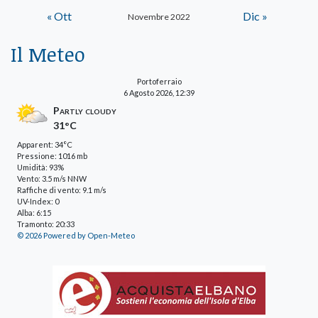
« Ott
Dic »
Novembre 2022
Il Meteo
Portoferraio
6 Agosto 2026, 12:39
Partly cloudy
31°C
Apparent: 34°C
Pressione: 1016 mb
Umidità: 93%
Vento: 3.5 m/s NNW
Raffiche di vento: 9.1 m/s
UV-Index: 0
Alba: 6:15
Tramonto: 20:33
© 2026 Powered by Open-Meteo