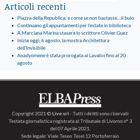
Articoli recenti
Piazza della Republica: e come se non bastasse…il buio
Continuano gli appuntamenti per l’estate in biblioteca
A Marciana Marina stasera lo scrittore Olivier Guez
Inizia oggi, 6 agosto, la mostra Architettura
dell’Invisibile
Anadyomene è stata prorogata ai Lavatoi fino al 20
agosto
Copyright 2021 ©
Live srl
- Tutti i diritti sono riservati
Testata giornalistica registrata al Tribunale di Livorno n° 3
del 07 Aprile 2021.
Sede legale: Viale Teseo Tesei 12 Portoferraio