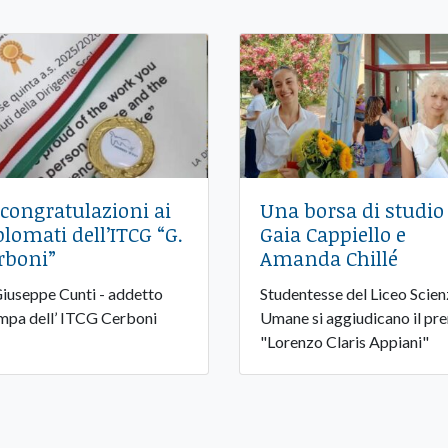
 congratulazioni ai
Una borsa di studio
plomati dell’ITCG “G.
Gaia Cappiello e
rboni”
Amanda Chillé
Giuseppe Cunti - addetto
Studentesse del Liceo Scie
mpa dell’ ITCG Cerboni
Umane si aggiudicano il pr
"Lorenzo Claris Appiani"