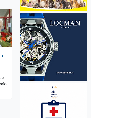
 a
nze
emio