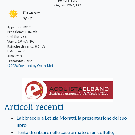
Portoferraio
9 Agosto 2026, 1:01
Clear sky
28°C
Apparent: 33°C
Pressione: 1016 mb
Umidità: 78%
Vento: 1.9 m/s NW
Raffiche di vento: 8.8 m/s
UV-Index: 0
Alba: 6:18
Tramonto: 20:29
© 2026 Powered by Open-Meteo
Articoli recenti
L’abbraccio a Letizia Moratti, la presentazione del suo
libro
Tenta di entrare nelle case armato di un coltello,