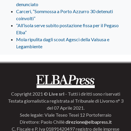
denunciato
Carceri, “Sommossa a Porto Azzurro 30 detenuti
coinvolti”
“All’isola serve subito postazione fissa per il Pegaso
Elba”
Mola ripulita dagli scout Agesci della Valsusa e
Legambiente
Copyright 2021 ©
Live srl
- Tutti i diritti sono riservati
Testata giornalistica registrata al Tribunale di Livorno n° 3
del 07 Aprile 2021.
Sede legale: Viale Teseo Tesei 12 Portoferraio
Direttore: Paolo Chillè
direzione@elbapress.it
C. Fiscale e P. Iva 01891420497 registro delle imprese