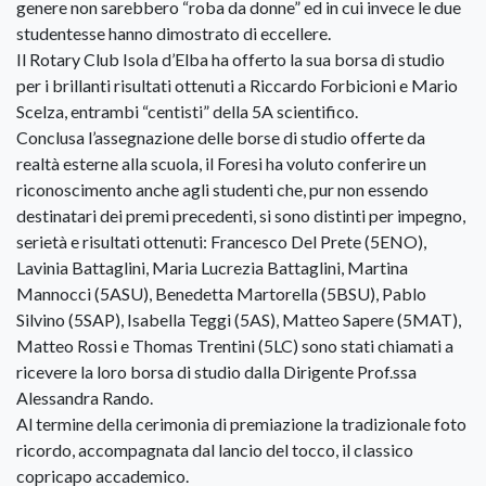
genere non sarebbero “roba da donne” ed in cui invece le due
studentesse hanno dimostrato di eccellere.
Il Rotary Club Isola d’Elba ha offerto la sua borsa di studio
per i brillanti risultati ottenuti a Riccardo Forbicioni e Mario
Scelza, entrambi “centisti” della 5A scientifico.
Conclusa l’assegnazione delle borse di studio offerte da
realtà esterne alla scuola, il Foresi ha voluto conferire un
riconoscimento anche agli studenti che, pur non essendo
destinatari dei premi precedenti, si sono distinti per impegno,
serietà e risultati ottenuti: Francesco Del Prete (5ENO),
Lavinia Battaglini, Maria Lucrezia Battaglini, Martina
Mannocci (5ASU), Benedetta Martorella (5BSU), Pablo
Silvino (5SAP), Isabella Teggi (5AS), Matteo Sapere (5MAT),
Matteo Rossi e Thomas Trentini (5LC) sono stati chiamati a
ricevere la loro borsa di studio dalla Dirigente Prof.ssa
Alessandra Rando.
Al termine della cerimonia di premiazione la tradizionale foto
ricordo, accompagnata dal lancio del tocco, il classico
copricapo accademico.