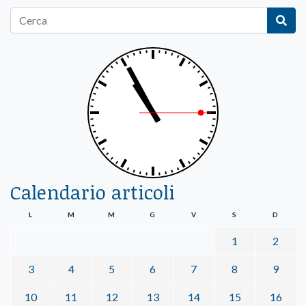
Calendario articoli
L
M
M
G
V
S
D
1
2
3
4
5
6
7
8
9
10
11
12
13
14
15
16