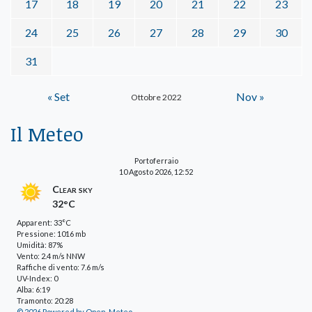
17
18
19
20
21
22
23
24
25
26
27
28
29
30
31
« Set
Nov »
Ottobre 2022
Il Meteo
Portoferraio
10 Agosto 2026, 12:52
Clear sky
32°C
Apparent: 33°C
Pressione: 1016 mb
Umidità: 87%
Vento: 2.4 m/s NNW
Raffiche di vento: 7.6 m/s
UV-Index: 0
Alba: 6:19
Tramonto: 20:28
© 2026 Powered by Open-Meteo