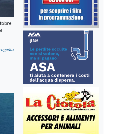
ttobre
el
tragedia