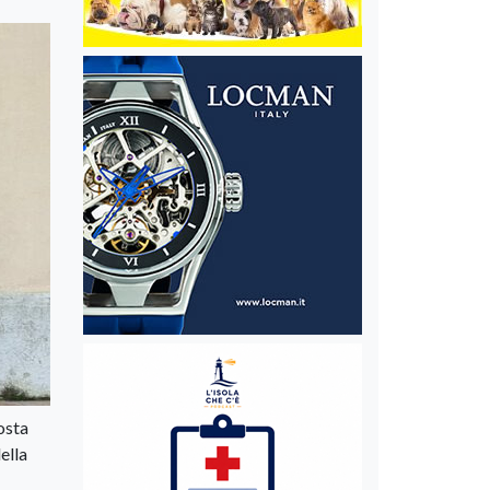
osta
ella