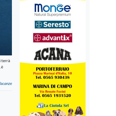
 terrà
 è
 Vacanze