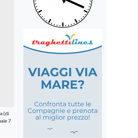
a (di
nale 7