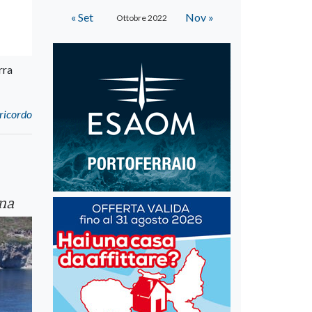
« Set
Nov »
Ottobre 2022
rra
 ricordo
ina