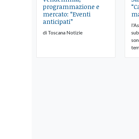
programmazione e
“C
mercato: “Eventi
ma
anticipati”
l'A
di Toscana Notizie
sub
son
tem