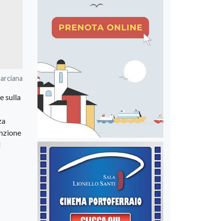
Marciana
e sulla
za
enzione
l