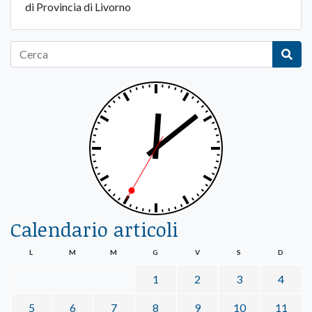
di Provincia di Livorno
Calendario articoli
L
M
M
G
V
S
D
1
2
3
4
5
6
7
8
9
10
11