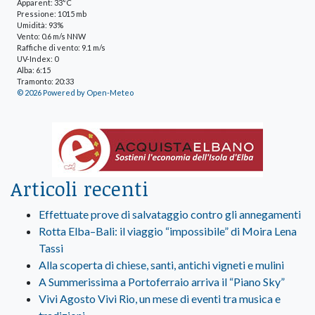
Apparent: 33°C
Pressione: 1015 mb
Umidità: 93%
Vento: 0.6 m/s NNW
Raffiche di vento: 9.1 m/s
UV-Index: 0
Alba: 6:15
Tramonto: 20:33
© 2026 Powered by Open-Meteo
Articoli recenti
Effettuate prove di salvataggio contro gli annegamenti
Rotta Elba–Bali: il viaggio “impossibile” di Moira Lena
Tassi
Alla scoperta di chiese, santi, antichi vigneti e mulini
A Summerissima a Portoferraio arriva il “Piano Sky”
Vivi Agosto Vivi Rio, un mese di eventi tra musica e