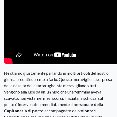
Ne stiamo giustamente parlando in molti articoli del nostro
giornale, continueremo a farlo. Questa meravigliosa sorpresa
della nascita delle tartarughe, sta meravigliando tutti.
Vengono alla luce da un un nido che una femmina aveva
scavato, non vista, nei mesi scorsi. Iniziata la schiusa, sul
posto è intervenuto immediatamente il
personale della
Capitaneria di porto
accompagnato dai
volontari
Legambiente
che, insieme ai bagnini dello stabilimento