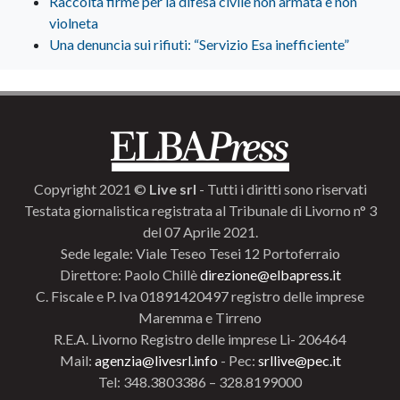
Raccolta firme per la difesa civile non armata e non
violneta
Una denuncia sui rifiuti: “Servizio Esa inefficiente”
Copyright 2021 ©
Live srl
- Tutti i diritti sono riservati
Testata giornalistica registrata al Tribunale di Livorno n° 3
del 07 Aprile 2021.
Sede legale: Viale Teseo Tesei 12 Portoferraio
Direttore: Paolo Chillè
direzione@elbapress.it
C. Fiscale e P. Iva 01891420497 registro delle imprese
Maremma e Tirreno
R.E.A. Livorno Registro delle imprese Li- 206464
Mail:
agenzia@livesrl.info
- Pec:
srllive@pec.it
Tel: 348.3803386 – 328.8199000