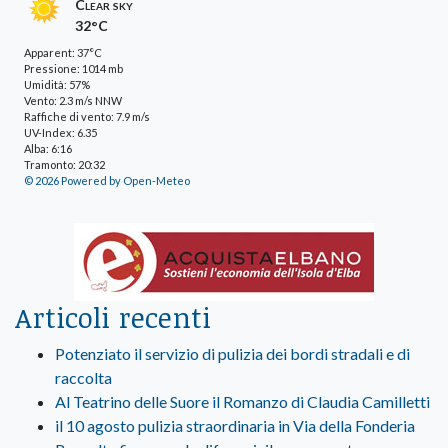
Clear sky
32°C
Apparent: 37°C
Pressione: 1014 mb
Umidità: 57%
Vento: 2.3 m/s NNW
Raffiche di vento: 7.9 m/s
UV-Index: 6.35
Alba: 6:16
Tramonto: 20:32
© 2026 Powered by Open-Meteo
Articoli recenti
Potenziato il servizio di pulizia dei bordi stradali e di
raccolta
Al Teatrino delle Suore il Romanzo di Claudia Camilletti
il 10 agosto pulizia straordinaria in Via della Fonderia