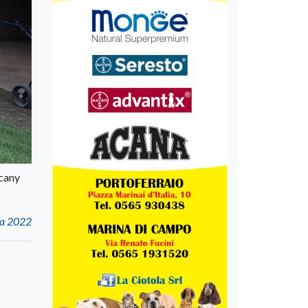
scany
na 2022