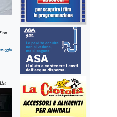
Zion
iareggio
Ala