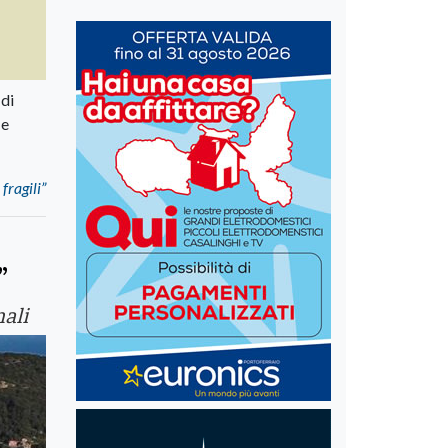
 di
 e
fragili”
”
ali