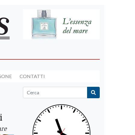
RSONE
CONTATTI
i
are