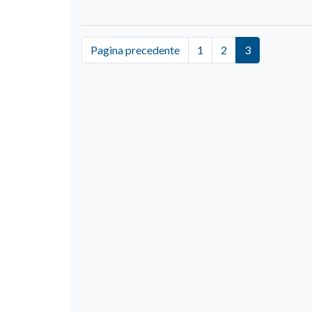
Pagina precedente
1
2
3