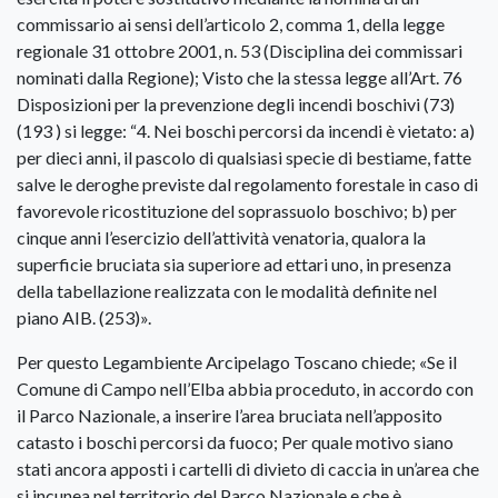
commissario ai sensi dell’articolo 2, comma 1, della legge
regionale 31 ottobre 2001, n. 53 (Disciplina dei commissari
nominati dalla Regione); Visto che la stessa legge all’Art. 76
Disposizioni per la prevenzione degli incendi boschivi (73)
(193 ) si legge: “4. Nei boschi percorsi da incendi è vietato: a)
per dieci anni, il pascolo di qualsiasi specie di bestiame, fatte
salve le deroghe previste dal regolamento forestale in caso di
favorevole ricostituzione del soprassuolo boschivo; b) per
cinque anni l’esercizio dell’attività venatoria, qualora la
superficie bruciata sia superiore ad ettari uno, in presenza
della tabellazione realizzata con le modalità definite nel
piano AIB. (253)».
Per questo Legambiente Arcipelago Toscano chiede; «Se il
Comune di Campo nell’Elba abbia proceduto, in accordo con
il Parco Nazionale, a inserire l’area bruciata nell’apposito
catasto i boschi percorsi da fuoco; Per quale motivo siano
stati ancora apposti i cartelli di divieto di caccia in un’area che
si incunea nel territorio del Parco Nazionale e che è