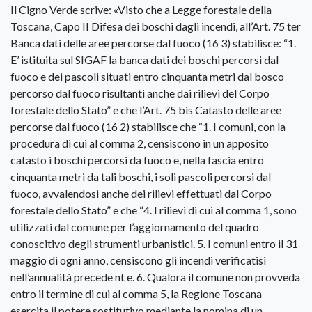
Il Cigno Verde scrive: «Visto che a Legge forestale della
Toscana, Capo II Difesa dei boschi dagli incendi, all’Art. 75 ter
Banca dati delle aree percorse dal fuoco (16 3) stabilisce: “1.
E’ istituita sul SIGAF la banca dati dei boschi percorsi dal
fuoco e dei pascoli situati entro cinquanta metri dal bosco
percorso dal fuoco risultanti anche dai rilievi del Corpo
forestale dello Stato” e che l’Art. 75 bis Catasto delle aree
percorse dal fuoco (16 2) stabilisce che “1. I comuni, con la
procedura di cui al comma 2, censiscono in un apposito
catasto i boschi percorsi da fuoco e, nella fascia entro
cinquanta metri da tali boschi, i soli pascoli percorsi dal
fuoco, avvalendosi anche dei rilievi effettuati dal Corpo
forestale dello Stato” e che “4. I rilievi di cui al comma 1, sono
utilizzati dal comune per l’aggiornamento del quadro
conoscitivo degli strumenti urbanistici. 5. I comuni entro il 31
maggio di ogni anno, censiscono gli incendi verificatisi
nell’annualità precede nt e. 6. Qualora il comune non provveda
entro il termine di cui al comma 5, la Regione Toscana
esercita il potere sostitutivo mediante la nomina di un