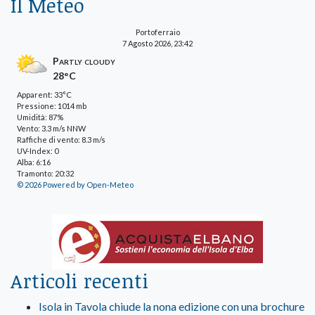
Il Meteo
Portoferraio
7 Agosto 2026, 23:42
Partly cloudy
28°C
Apparent: 33°C
Pressione: 1014 mb
Umidità: 87%
Vento: 3.3 m/s NNW
Raffiche di vento: 8.3 m/s
UV-Index: 0
Alba: 6:16
Tramonto: 20:32
© 2026 Powered by Open-Meteo
Articoli recenti
Isola in Tavola chiude la nona edizione con una brochure