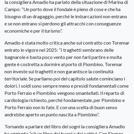
la consigliera Amadio ha parlato della situazione di Marina di
Campo: “Un porto dove il fondale è pieno di cose e che ha
bisogno di un dragaggio, perché le imbarcazioni non entrano
e se non entrano si perdono gli attracchi con conseguenze
economiche e per il turismo”.
Amadio è stata molto critica anche sul contratto con Toremar
entrato in vigore nel 2025: “I traghetti sembrano delle
bagnarole e basta poco vento per non farli partire e molta
gente è costretta a dormire al porto di Piombino. Toremar
non investe sui traghetti e non garantisce la continuità
territoriale. Se parliamo poi del capitolo salute cominciano i
dolori. I soldi sono sempre meno e presidi fondamentali come
Porto Ferraio e Piombino vengono smantellati. Il reparto di
cardiologia richiesto, perché fondamentale, per Piombino e
Porto Ferraio non lo fate. E con una scelta di buon senso
andrebbe aperto un punto nascita a Piombino”.
Tornando a parlare del libro dei sogni la consigliera Amadio
ha aggiunto “c’è un libro dei buoni e dei cattivi. Con Firenze