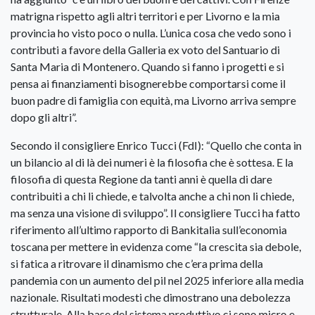
matrigna rispetto agli altri territori e per Livorno e la mia
provincia ho visto poco o nulla. L’unica cosa che vedo sono i
contributi a favore della Galleria ex voto del Santuario di
Santa Maria di Montenero. Quando si fanno i progetti e si
pensa ai finanziamenti bisognerebbe comportarsi come il
buon padre di famiglia con equità, ma Livorno arriva sempre
dopo gli altri”.
Secondo il consigliere Enrico Tucci (FdI): “Quello che conta in
un bilancio al di là dei numeri è la filosofia che è sottesa. E la
filosofia di questa Regione da tanti anni è quella di dare
contribuiti a chi li chiede, e talvolta anche a chi non li chiede,
ma senza una visione di sviluppo”. Il consigliere Tucci ha fatto
riferimento all’ultimo rapporto di Bankitalia sull’economia
toscana per mettere in evidenza come “la crescita sia debole,
si fatica a ritrovare il dinamismo che c’era prima della
pandemia con un aumento del pil nel 2025 inferiore alla media
nazionale. Risultati modesti che dimostrano una debolezza
strutturale. Alla base del sistema produttivo ci sono micro e