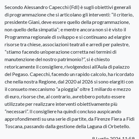
Secondo Alessandro Capecchi (FdI) è sugli obiettivi generali
di programmazione che si articolano gli interventi: “il criterio,
presidente Giani, deve essere quello della programmazione,
non quello della simpatia”; e mentre ancora non si è visto il
Programma regionale di sviluppo e si continuano ad elargire
risorse tra chiese, associazioni teatrali e arredi per palestre,
“stiamo facendo un’operazione corretta nei termini di
manutenzione del nostro patrimonio?”, si è chiesto
retoricamente il consigliere, rivolgendosi all’Aula di palazzo
del Pegaso. Capecchi, facendo un rapido calcolo, ha ricordato
che nella nostra Regione, dal 2020 al 2026 si sono elargiti con
il consueto meccanismo “a pioggia” oltre 1 miliardo e mezzo
di euro, risorse che, al contrario, avrebbero potuto essere
utilizzate per realizzare interventi obiettivamente più
“necessari”. Il consigliere ha quindi concluso auspicando
approfondimenti su una serie di partite, da Firenze Fiera a Fidi
Toscana, passando dalla gestione della Laguna di Orbetello.
8 Luglio 2026 11:59