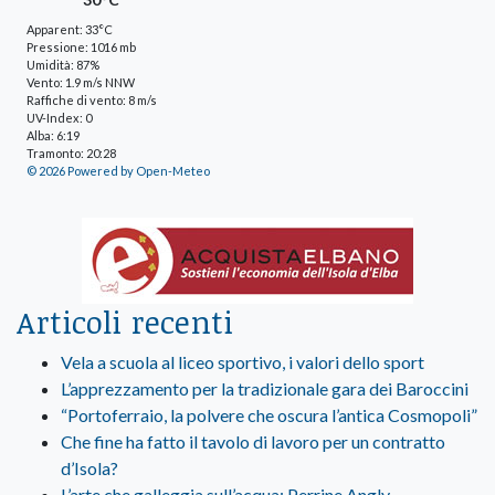
Apparent: 33°C
Pressione: 1016 mb
Umidità: 87%
Vento: 1.9 m/s NNW
Raffiche di vento: 8 m/s
UV-Index: 0
Alba: 6:19
Tramonto: 20:28
© 2026 Powered by Open-Meteo
Articoli recenti
Vela a scuola al liceo sportivo, i valori dello sport
L’apprezzamento per la tradizionale gara dei Baroccini
“Portoferraio, la polvere che oscura l’antica Cosmopoli”
Che fine ha fatto il tavolo di lavoro per un contratto
d’Isola?
L’arte che galleggia sull’acqua: Perrine Angly