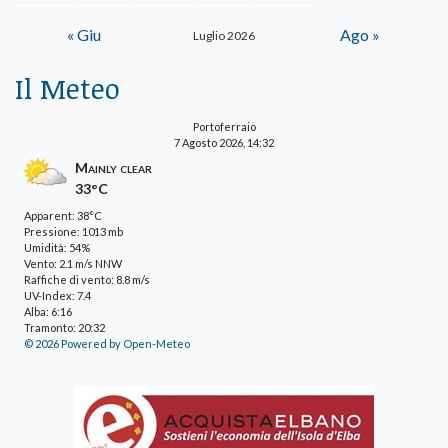
« Giu
Ago »
Luglio 2026
Il Meteo
Portoferraio
7 Agosto 2026, 14:32
Mainly clear
33°C
Apparent: 38°C
Pressione: 1013 mb
Umidità: 54%
Vento: 2.1 m/s NNW
Raffiche di vento: 8.8 m/s
UV-Index: 7.4
Alba: 6:16
Tramonto: 20:32
© 2026 Powered by Open-Meteo