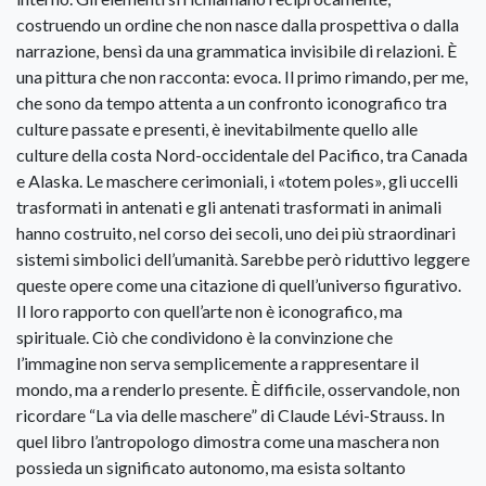
costruendo un ordine che non nasce dalla prospettiva o dalla
narrazione, bensì da una grammatica invisibile di relazioni. È
una pittura che non racconta: evoca. Il primo rimando, per me,
che sono da tempo attenta a un confronto iconografico tra
culture passate e presenti, è inevitabilmente quello alle
culture della costa Nord-occidentale del Pacifico, tra Canada
e Alaska. Le maschere cerimoniali, i «totem poles», gli uccelli
trasformati in antenati e gli antenati trasformati in animali
hanno costruito, nel corso dei secoli, uno dei più straordinari
sistemi simbolici dell’umanità. Sarebbe però riduttivo leggere
queste opere come una citazione di quell’universo figurativo.
Il loro rapporto con quell’arte non è iconografico, ma
spirituale. Ciò che condividono è la convinzione che
l’immagine non serva semplicemente a rappresentare il
mondo, ma a renderlo presente. È difficile, osservandole, non
ricordare “La via delle maschere” di Claude Lévi-Strauss. In
quel libro l’antropologo dimostra come una maschera non
possieda un significato autonomo, ma esista soltanto