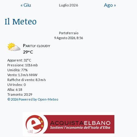
« Giu
Ago »
Luglio 2026
Il Meteo
Portoferraio
9 Agosto 2026, 8:56
Partly cloudy
29°C
Apparent: 32°C
Pressione: 1016 mb
Umidità: 77%
Vento: 1.3 m/s NNW
Raffiche di vento: 8.3 m/s
UV-Index: 0
Alba: 6:18
Tramonto: 20:29
© 2026 Powered by Open-Meteo