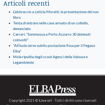
Articoli recenti
L’abbraccio a Letizia Moratti, la presentazione del suo
libro
Tenta di entrare nelle case armato di un coltello,
denunciato
Carceri, “Sommossa a Porto Azzurro 30 detenuti
coinvolti”
“All’isola serve subito postazione fissa per il Pegaso
Elba”
Mola ripulita dagli scout Agesci della Valsusa e
Legambiente
Copyright 2021 ©
Live srl
- Tutti i diritti sono riservati