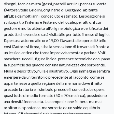
disegni, tecnica mista (gessi, pastelli acrilici, penna) su carta,
l’Autore Stelio Birolini, originario di Bergamo, abitante
all’Elba da molti anni, conosciuto e stimato. L’esposizione si
sviluppa tra l’interno e l’esterno del locale, per altro, il cui
gestore è molto attento all’origine biologica e certificata dei
prodotti che vende, e sarà visitabile per tutto il mese di luglio,
l’apertura attorno alle ore 19,00. Davanti alle opere di Stelio,
così l’Autore si firma, si ha la sensazione di trovarsi di fronte a
un lessico antico che torna improvvisamente a parlare. Volti,
maschere, uccelli, figure ibride, presenze totemiche occupano
la superficie del quadro con una naturalezza che sorprende.
Nulla è descrittivo, nulla è illustrativo. Ogni immagine sembra
emergere da un territorio precedente al racconto, come se
appartenesse a quella regione della memoria dove il mito
precede la storia e il simbolo precede il concetto. Le opere,
quasi tutte di medio formato (50 × 70 cm circa), possiedono
una densità inconsueta. La composizione è libera, ma mai
arbitraria; spontanea, ma sorretta da un saldo equilibrio
interno. Gli elementi si richiamano reciprocamente,