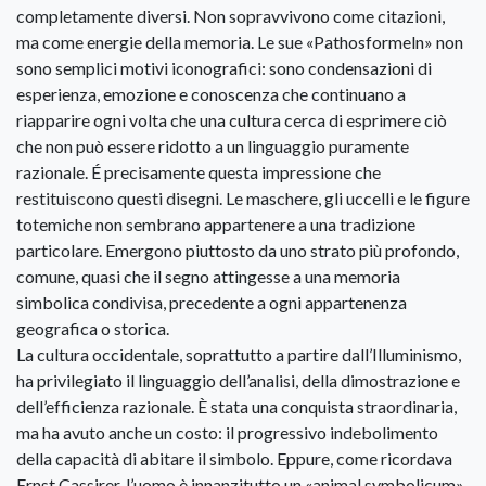
completamente diversi. Non sopravvivono come citazioni,
ma come energie della memoria. Le sue «Pathosformeln» non
sono semplici motivi iconografici: sono condensazioni di
esperienza, emozione e conoscenza che continuano a
riapparire ogni volta che una cultura cerca di esprimere ciò
che non può essere ridotto a un linguaggio puramente
razionale. É precisamente questa impressione che
restituiscono questi disegni. Le maschere, gli uccelli e le figure
totemiche non sembrano appartenere a una tradizione
particolare. Emergono piuttosto da uno strato più profondo,
comune, quasi che il segno attingesse a una memoria
simbolica condivisa, precedente a ogni appartenenza
geografica o storica.
La cultura occidentale, soprattutto a partire dall’Illuminismo,
ha privilegiato il linguaggio dell’analisi, della dimostrazione e
dell’efficienza razionale. È stata una conquista straordinaria,
ma ha avuto anche un costo: il progressivo indebolimento
della capacità di abitare il simbolo. Eppure, come ricordava
Ernst Cassirer, l’uomo è innanzitutto un «animal symbolicum».