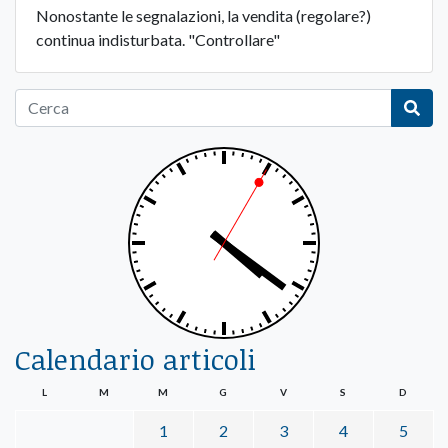
Nonostante le segnalazioni, la vendita (regolare?)
continua indisturbata. "Controllare"
Calendario articoli
L
M
M
G
V
S
D
1
2
3
4
5