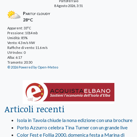
Portoferraio
8 Agosto 2026, 3:51
Partly cloudy
28°C
Apparent: 33°C
Pressione: 1014 mb
Umidità: 85%
Vento: 4.3 m/s NW
Raffiche di vento: 11.6 m/s
UV-Index: 0
Alba: 6:17
Tramonto: 20:30
© 2026 Powered by Open-Meteo
Articoli recenti
Isola in Tavola chiude la nona edizione con una brochure
Porto Azzurro celebra Tina Turner con un grande live
Color Fest e Follia 2000, domenica festa a Marina di