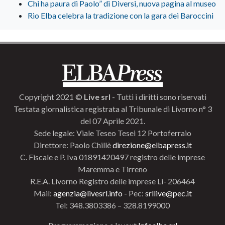
Chi ha paura di Paolo” di Diversi, nuova pagina al museo
Rio Elba celebra la tradizione con la gara dei Baroccini
Copyright 2021 ©
Live srl
- Tutti i diritti sono riservati
Testata giornalistica registrata al Tribunale di Livorno n° 3
del 07 Aprile 2021.
Sede legale: Viale Teseo Tesei 12 Portoferraio
Direttore: Paolo Chillè
direzione@elbapress.it
C. Fiscale e P. Iva 01891420497 registro delle imprese
Maremma e Tirreno
R.E.A. Livorno Registro delle imprese Li- 206464
Mail:
agenzia@livesrl.info
- Pec:
srllive@pec.it
Tel: 348.3803386 – 328.8199000