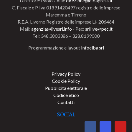
Direttore: Paolo Chillè
direzione@elbapress.it
C. Fiscale e P. Iva 01891420497 registro delle imprese
Maremma e Tirreno
R.E.A. Livorno Registro delle imprese Li- 206464
Mail:
agenzia@livesrl.info
- Pec:
srllive@pec.it
Tel: 348.3803386 – 328.8199000
Programmazione e layout
Infoelba srl
Privacy Policy
Cookie Policy
Pubblicità elettorale
Codice etico
Contatti
SOCIAL