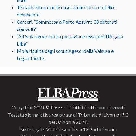
Tenta di entrare nelle case armato di un coltello,
denunciato
Carceri, “Sommossa a Porto Azzurro 30 detenuti
coinvolti”
“All’isola serve subito postazione fissa per il Pegaso
Elba”
Mola ripulita dagli scout Agesci della Valsusa e
Legambiente
Copyright 2021 ©
Live srl
- Tutti i diritti sono riservati
Testata giornalistica registrata al Tribunale di Livorno n° 3
del 07 Aprile 2021.
Sede legale: Viale Teseo Tesei 12 Portoferraio