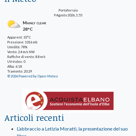
Portoferraio
9 Agosto 2026, 1:55
Mainly clear
28°C
Apparent: 33°C
Pressione: 1016 mb
Umidità: 78%
Vento: 2.4 m/s NW
Raffiche di vento: 8.8 m/s
UV-Index: 0
Alba: 6:18
Tramonto: 20:29
© 2026 Powered by Open-Meteo
Articoli recenti
L’abbraccio a Letizia Moratti, la presentazione del suo
libro