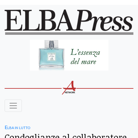
Elba in lutto
Condoglianze al collaboratore