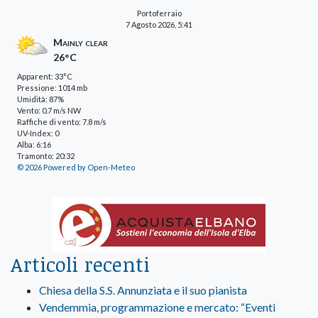
Portoferraio
7 Agosto 2026, 5:41
Mainly clear
26°C
Apparent: 33°C
Pressione: 1014 mb
Umidità: 87%
Vento: 0.7 m/s NW
Raffiche di vento: 7.8 m/s
UV-Index: 0
Alba: 6:16
Tramonto: 20:32
© 2026 Powered by Open-Meteo
Articoli recenti
Chiesa della S.S. Annunziata e il suo pianista
Vendemmia, programmazione e mercato: “Eventi