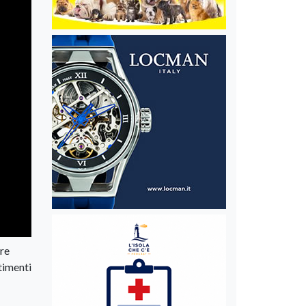
ore
timenti