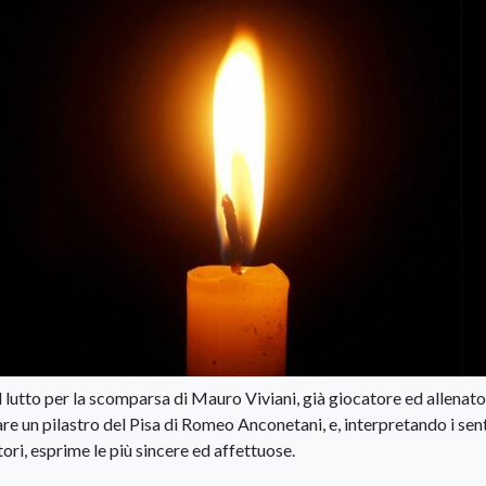
lutto per la scomparsa di Mauro Viviani, già giocatore ed allenat
re un pilastro del Pisa di Romeo Anconetani, e, interpretando i sen
ori, esprime le più sincere ed affettuose.