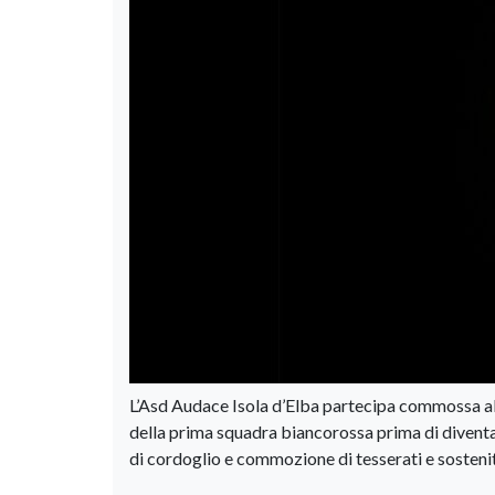
L’Asd Audace Isola d’Elba partecipa commossa al 
della prima squadra biancorossa prima di diventa
di cordoglio e commozione di tesserati e sostenit