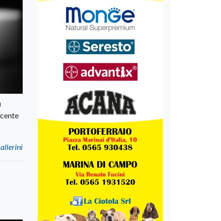
ù
ocente
allerini