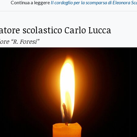
Continua a leggere
Il cordoglio per la scomparsa di Eleonora Sc
atore scolastico Carlo Lucca
ore “R. Foresi”