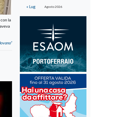
« Lug
Agosto 2026
 con la
 aveva
adovano”