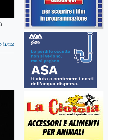
ù
lo Lucca