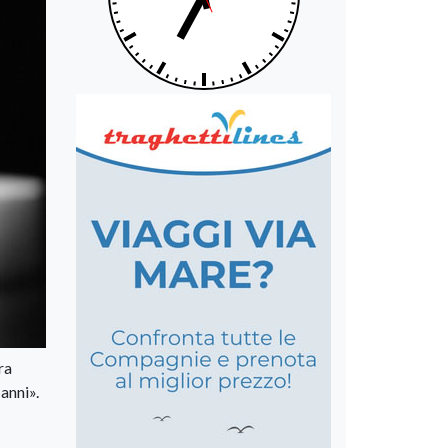
ra
 anni».