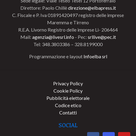
Sede legale: Viale Teseo Tesei 12 Portoferraio
Direttore: Paolo Chillè
direzione@elbapress.it
C. Fiscale e P. Iva 01891420497 registro delle imprese
Maremma e Tirreno
R.E.A. Livorno Registro delle imprese Li- 206464
Mail:
agenzia@livesrl.info
- Pec:
srllive@pec.it
Tel: 348.3803386 – 328.8199000
Programmazione e layout
Infoelba srl
Privacy Policy
Cookie Policy
Pubblicità elettorale
Codice etico
Contatti
SOCIAL