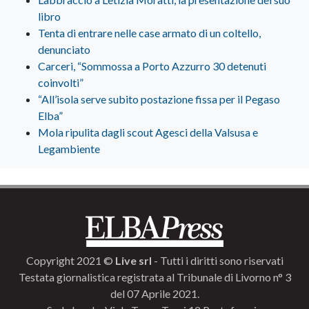
libro
Tenta di entrare nelle case armato di un coltello,
denunciato
Carceri, “Sommossa a Porto Azzurro 30 detenuti
coinvolti”
“All’isola serve subito postazione fissa per il Pegaso
Elba”
Mola ripulita dagli scout Agesci della Valsusa e
Legambiente
Copyright 2021 ©
Live srl
- Tutti i diritti sono riservati
Testata giornalistica registrata al Tribunale di Livorno n° 3
del 07 Aprile 2021.