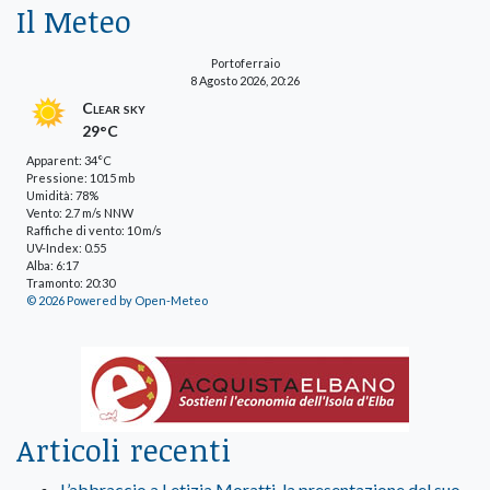
Il Meteo
Portoferraio
8 Agosto 2026, 20:26
Clear sky
29°C
Apparent: 34°C
Pressione: 1015 mb
Umidità: 78%
Vento: 2.7 m/s NNW
Raffiche di vento: 10 m/s
UV-Index: 0.55
Alba: 6:17
Tramonto: 20:30
© 2026 Powered by Open-Meteo
Articoli recenti
L’abbraccio a Letizia Moratti, la presentazione del suo