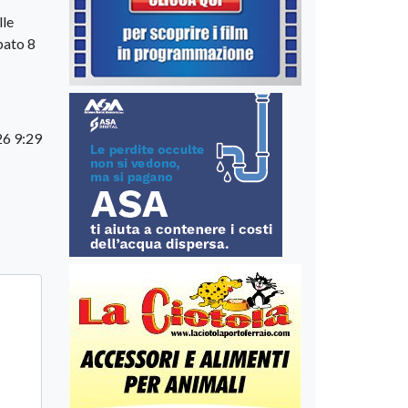
lle
bato 8
26 9:29