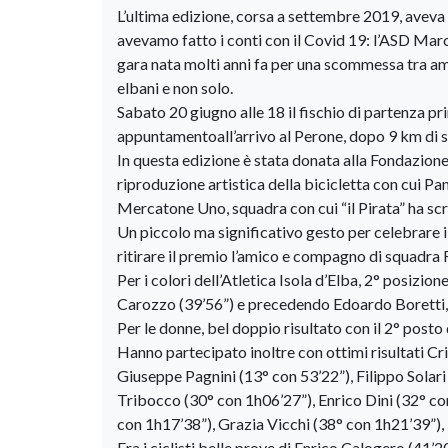
L’ultima edizione, corsa a settembre 2019, aveva 
avevamo fatto i conti con il Covid 19: l’ASD Marc
gara nata molti anni fa per una scommessa tra ami
elbani e non solo.
Sabato 20 giugno alle 18 il fischio di partenza prim
appuntamentoall’arrivo al Perone, dopo 9 km di sa
In questa edizione è stata donata alla Fondazione 
riproduzione artistica della bicicletta con cui Pan
Mercatone Uno, squadra con cui “il Pirata” ha scri
Un piccolo ma significativo gesto per celebrare il
ritirare il premio l’amico e compagno di squadra
Per i colori dell’Atletica Isola d’Elba, 2° posizio
Carozzo (39’56”) e precedendo Edoardo Boretti, 
Per le donne, bel doppio risultato con il 2° posto
Hanno partecipato inoltre con ottimi risultati Cr
Giuseppe Pagnini (13° con 53’22”), Filippo Solar
Tribocco (30° con 1h06’27”), Enrico Dini (32° c
con 1h17’38”), Grazia Vicchi (38° con 1h21’39”),
Fra i ciclisti belle prove di Enrico Calogero (41’