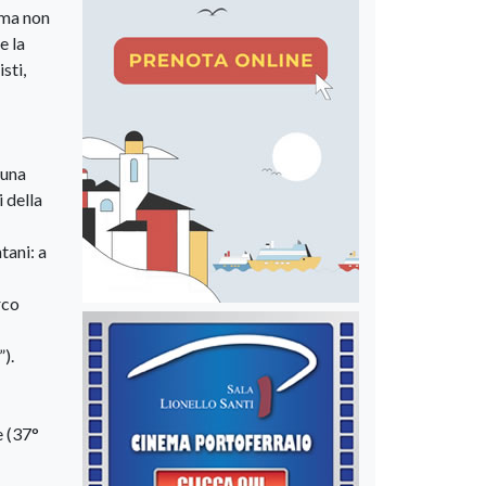
 ma non
e la
sti,
 una
i della
tani: a
rco
).
e (37°