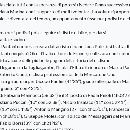
lasciato tutti con la speranza di potersi rivedere l’anno successivo
iana Marina, con il supporto di molti volontari, ha voluto riproporr
ci e diventata, nel tempo, un appuntamento fisso per podisti e cicli
a per i podisti poi a seguire ciclisti e e-bike, per darsi
lita e sudore.
Pantani un’opera creata dall’artista elbano Luca Polesi: si tratta di
tani conquistò Giro d’Italia e Tour de France, realizzata con i color
tto alcune delle più belle pagine della storia del ciclismo.
 legame tra la Tagliagambe, l’Isola d’Elba e il ricordo di Marco Pan
 Roberto Conti, ciclista professionista della Mercatone Uno.
ne tra gli uomini per Jacopo Paolini (41’36”), giunto alle spalle di Ma
giunto 3° con 43’25”.
 di Fabiana Mannocci (58’32”) e il 3° posto di Paola Pinoli (1h03’27”
istiano Puccini (10° con 52’38”), Nicolò Insalaco (11° con 52’41”),
i (15° con 54’36”), Antonio Mangino (27° con 1h05’01”), Francesca
on 1h08’11”), Giuseppe Molea, con il disco dei Messaggeri del Mar
 Fabio Borsi (39° con 1h21’42”).
20”) e Massimiliano Cappellini (54’39”).