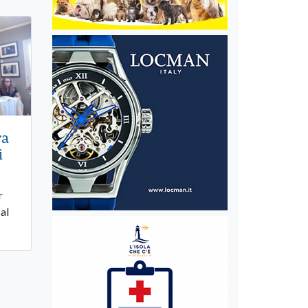
ra
i
r
 al