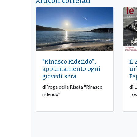
Articoli correlati
“Rinasco Ridendo”,
Il
appuntamento ogni
ur
giovedì sera
Fa
di Yoga della Risata "Rinasco
di 
ridendo"
Tos