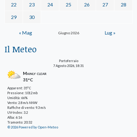
22
23
24
25
26
27
28
29
30
« Mag
Lug »
Giugno 2026
Il Meteo
Portoferraio
7 Agosto 2026, 18:31
Mainly clear
31°C
Apparent: 35°C
Pressione: 1012 mb
Umidità: 66%
Vento: 2.8 m/s NNW
Raffiche di vento: 9.3 m/s
UV-Index: 3.2
Alba: 6:16
Tramonto: 20:32
© 2026 Powered by Open-Meteo