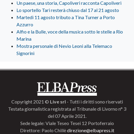
Un paese, una storia, Capoliveri racconta Capoliveri
Lo sportello Tari resterà chiuso dal 17 al 21 agosto
Martedì 11 agosto tributo a Tina Turner a Porto
Azzurro
Alfio e la Bulle, voce della musica sotto le stelle a Rio
Marina
Mostra personale di Nevio Leoni alla Telemaco
Signorini
Copyright 2021 ©
Live srl
- Tutti i diritti sono riservati
Testata giornalistica registrata al Tribunale di Livorno n° 3
del 07 Aprile 2021.
Sede legale: Viale Teseo Tesei 12 Portoferraio
Direttore: Paolo Chillè
direzione@elbapress.it