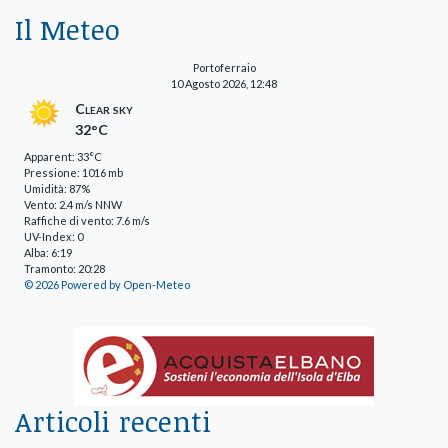
Il Meteo
Portoferraio
10 Agosto 2026, 12:48
Clear sky
32°C
Apparent: 33°C
Pressione: 1016 mb
Umidità: 87%
Vento: 2.4 m/s NNW
Raffiche di vento: 7.6 m/s
UV-Index: 0
Alba: 6:19
Tramonto: 20:28
© 2026 Powered by Open-Meteo
Articoli recenti