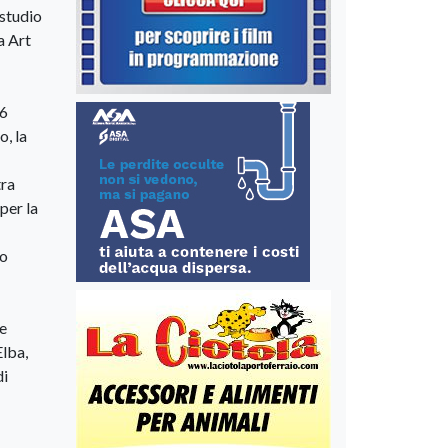
 studio
a Art
26
o, la
tra
per la
do
 e
Elba,
di