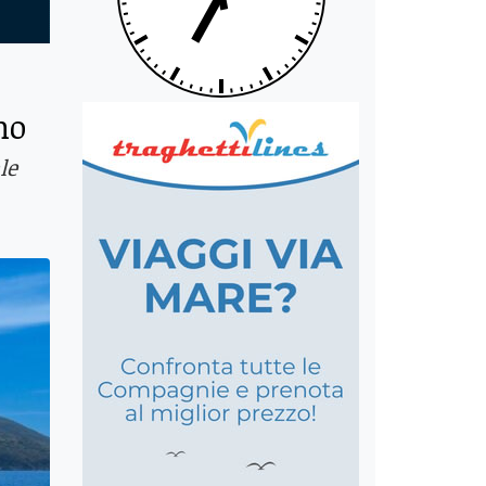
no
le