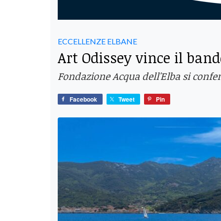
ECCELLENZE ELBANE
Art Odissey vince il ban
Fondazione Acqua dell'Elba si confer
Facebook
Tweet
Pin