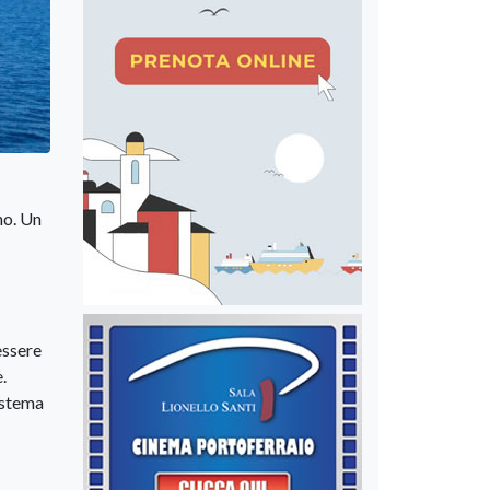
no. Un
essere
.
istema