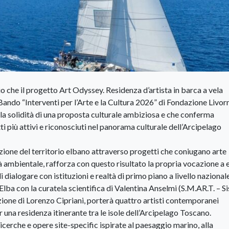
 che il progetto Art Odyssey. Residenza d’artista in barca a vela
 Bando “Interventi per l’Arte e la Cultura 2026” di Fondazione Livor
 e la solidità di una proposta culturale ambiziosa e che conferma
 più attivi e riconosciuti nel panorama culturale dell’Arcipelago
zione del territorio elbano attraverso progetti che coniugano arte
à ambientale, rafforza con questo risultato la propria vocazione a 
dialogare con istituzioni e realtà di primo piano a livello nazionale
lba con la curatela scientifica di Valentina Anselmi (S.M.AR.T. – S
ione di Lorenzo Cipriani, porterà quattro artisti contemporanei
 una residenza itinerante tra le isole dell’Arcipelago Toscano.
ricerche e opere site-specific ispirate al paesaggio marino, alla