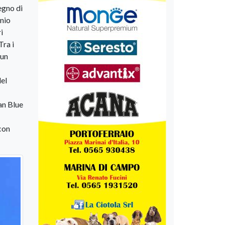
egno di
onio
i
Tra i
 un
del
an Blue
 con