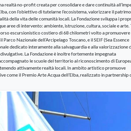
a realtà no-profit creata per consolidare e dare continuità all’imp
lba, con l’obiettivo di tutelarne l’ecosistema, valorizzare il patrim
ità della vita delle comunità locali. La Fondazione sviluppa i propr
e aree di intervento: ambiente, istruzione, cultura, sociale e arte. 
rcorso escursionistico costiero di 68 chilometri volto a promuovere
 il Parco Nazionale dell’Arcipelago Toscano, e il SEIF (Sea Essence
zionale dedicato interamente alla salvaguardia e alla valorizzazione 
e divulgative. La Fondazione è inoltre fortemente impegnata
accompagnato le scuole del territorio al riconoscimento di Europe
sostenendo attivamente realtà locali. In ambito artistico promuove
ative come il Premio Arte Acqua dell’Elba, realizzato in partnership