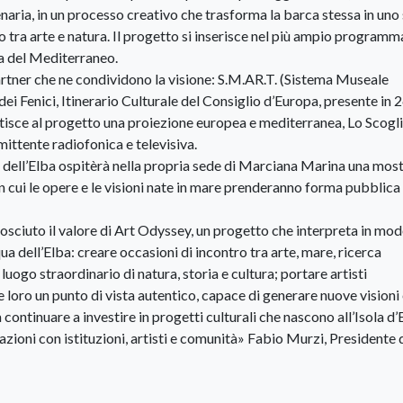
lenaria, in un processo creativo che trasforma la barca stessa in uno
o tra arte e natura. Il progetto si inserisce nel più ampio programm
a del Mediterraneo.
partner che ne condividono la visione: S.M.AR.T. (Sistema Museale
dei Fenici, Itinerario Culturale del Consiglio d’Europa, presente in 
ntisce al progetto una proiezione europea e mediterranea, Lo Scogli
ittente radiofonica e televisiva.
 dell’Elba ospitèrà nella propria sede di Marciana Marina una mos
in cui le opere e le visioni nate in mare prenderanno forma pubblica 
osciuto il valore di Art Odyssey, un progetto che interpreta in mo
 dell’Elba: creare occasioni di incontro tra arte, mare, ricerca
 luogo straordinario di natura, storia e cultura; portare artisti
 loro un punto di vista autentico, capace di generare nuove visioni
continuare a investire in progetti culturali che nascono all’Isola d’
zioni con istituzioni, artisti e comunità» Fabio Murzi, Presidente 