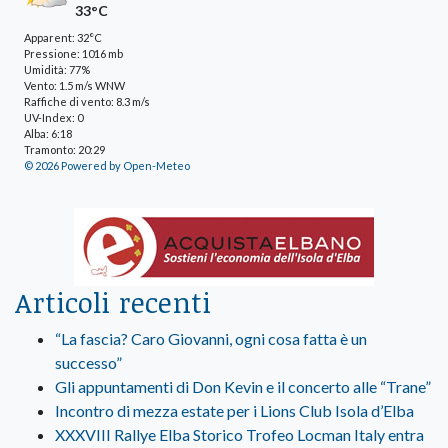
33°C
Apparent: 32°C
Pressione: 1016 mb
Umidità: 77%
Vento: 1.5 m/s WNW
Raffiche di vento: 8.3 m/s
UV-Index: 0
Alba: 6:18
Tramonto: 20:29
© 2026 Powered by Open-Meteo
Articoli recenti
“La fascia? Caro Giovanni, ogni cosa fatta è un
successo”
Gli appuntamenti di Don Kevin e il concerto alle “Trane”
Incontro di mezza estate per i Lions Club Isola d’Elba
XXXVIII Rallye Elba Storico Trofeo Locman Italy entra