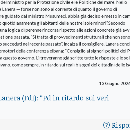
 del ministro per la Protezione civile e le Politiche del mare, Nello
a Lanera — forse non sono al corrente di quanto il governo di
Mare guidato dal ministro Musumeci, abbia già deciso e messo in c
 quotidianamente gli abitanti delle nostre isole minori”.Secondo
n una logica di perenne rincorsa rispetto alle azioni concrete già avv
gestione passata. “Si tratta di provvedimenti strutturali che non son
no succeduti nel recente passato”, incalza il consigliere. Lanera concl
motori della conferenza elbana: “Consiglio ai signori politici del P
 questo governo. Lì troveranno già scritte tutte le risposte e le sol
no, come sempre, in ritardo sui reali bisogni dei cittadini delle is
13 Giugno 202
Lanera (FdI): “Pd in ritardo sui veri
Rispo