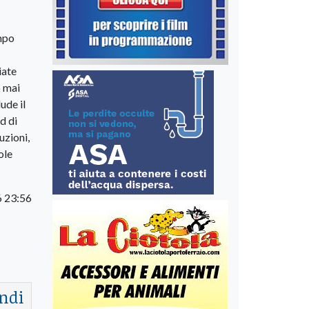
ampo
iate
o mai
ude il
d di
uzioni,
ole
6 23:56
ndi