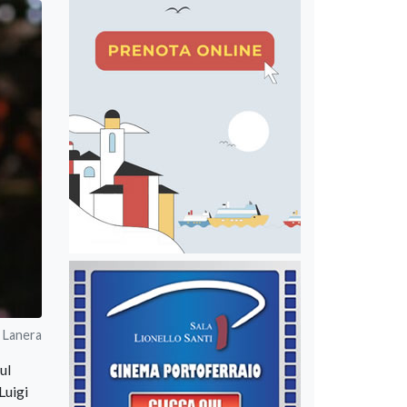
i Lanera
ul
Luigi