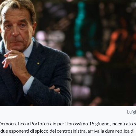
Luig
o Democratico a Portoferraio per il prossimo 15 giugno, incentrato s
due esponenti di spicco del centrosinistra, arriva la dura replica di 