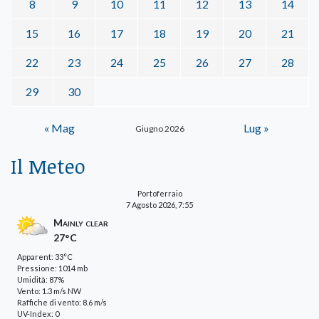
8
9
10
11
12
13
14
15
16
17
18
19
20
21
22
23
24
25
26
27
28
29
30
« Mag
Lug »
Giugno 2026
Il Meteo
Portoferraio
7 Agosto 2026, 7:55
Mainly clear
27°C
Apparent: 33°C
Pressione: 1014 mb
Umidità: 87%
Vento: 1.3 m/s NW
Raffiche di vento: 8.6 m/s
UV-Index: 0