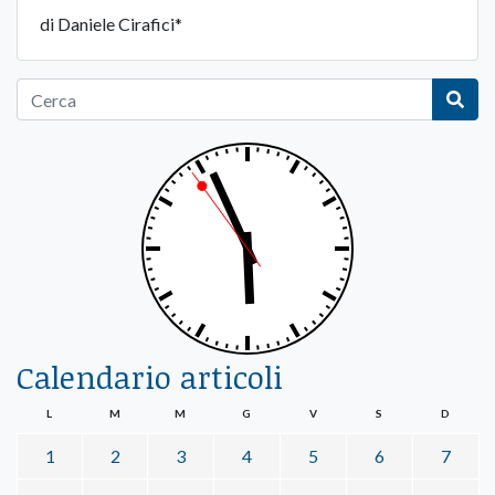
di Daniele Cirafici*
Calendario articoli
L
M
M
G
V
S
D
1
2
3
4
5
6
7