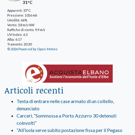
31°C
Apparent: 35°C
Pressione: 1016 mb
Umidità: 66%
Vento: 3.8 m/s NW
Raffiche di vento: 9.9 m/s
UV-Index: 6.3
Alba: 6:17
Tramonto: 20:30
© 2026 Powered by Open-Meteo
Articoli recenti
Tenta di entrare nelle case armato di un coltello,
denunciato
Carceri, “Sommossa a Porto Azzurro 30 detenuti
coinvolti”
“All’isola serve subito postazione fissa per il Pegaso