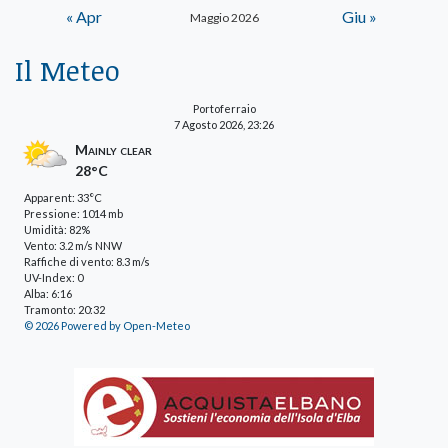
« Apr
Giu »
Maggio 2026
Il Meteo
Portoferraio
7 Agosto 2026, 23:26
Mainly clear
28°C
Apparent: 33°C
Pressione: 1014 mb
Umidità: 82%
Vento: 3.2 m/s NNW
Raffiche di vento: 8.3 m/s
UV-Index: 0
Alba: 6:16
Tramonto: 20:32
© 2026 Powered by Open-Meteo