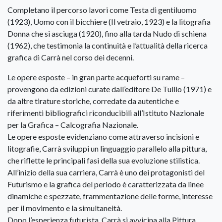
Completano il percorso lavori come Testa di gentiluomo
(1923), Uomo con il bicchiere (Il vetraio, 1923) e la litografia
Donna che si asciuga (1920), fino alla tarda Nudo di schiena
(1962), che testimonia la continuità e l’attualità della ricerca
grafica di Carrà nel corso dei decenni.
Le opere esposte – in gran parte acqueforti su rame –
provengono da edizioni curate dall’editore De Tullio (1971) e
da altre tirature storiche, corredate da autentiche e
riferimenti bibliografici riconducibili all’Istituto Nazionale
per la Grafica – Calcografia Nazionale.
Le opere esposte evidenziano come attraverso incisioni e
litografie, Carrà sviluppi un linguaggio parallelo alla pittura,
che riflette le principali fasi della sua evoluzione stilistica.
All’inizio della sua carriera, Carrà è uno dei protagonisti del
Futurismo e la grafica del periodo è caratterizzata da linee
dinamiche e spezzate, frammentazione delle forme, interesse
per il movimento e la simultaneità.
Dopo l’esperienza futurista, Carrà si avvicina alla Pittura