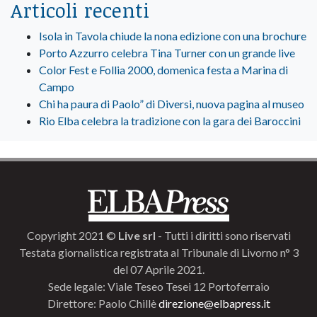
Articoli recenti
Isola in Tavola chiude la nona edizione con una brochure
Porto Azzurro celebra Tina Turner con un grande live
Color Fest e Follia 2000, domenica festa a Marina di
Campo
Chi ha paura di Paolo” di Diversi, nuova pagina al museo
Rio Elba celebra la tradizione con la gara dei Baroccini
Copyright 2021 ©
Live srl
- Tutti i diritti sono riservati
Testata giornalistica registrata al Tribunale di Livorno n° 3
del 07 Aprile 2021.
Sede legale: Viale Teseo Tesei 12 Portoferraio
Direttore: Paolo Chillè
direzione@elbapress.it