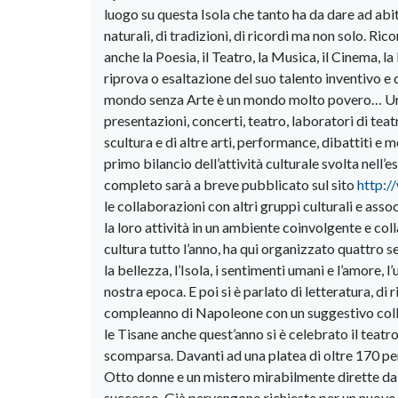
luogo su questa Isola che tanto ha da dare ad abitan
naturali, di tradizioni, di ricordi ma non solo. Ri
anche la Poesia, il Teatro, la Musica, il Cinema, 
riprova o esaltazione del suo talento inventivo e
mondo senza Arte è un mondo molto povero… Una q
presentazioni, concerti, teatro, laboratori di teat
scultura e di altre arti, performance, dibattiti e m
primo bilancio dell’attività culturale svolta nell
completo sarà a breve pubblicato sul sito
http:/
le collaborazioni con altri gruppi culturali e as
la loro attività in un ambiente coinvolgente e col
cultura tutto l’anno, ha qui organizzato quattro s
la bellezza, l’Isola, i sentimenti umani e l’amore,
nostra epoca. E poi si è parlato di letteratura, di
compleanno di Napoleone con un suggestivo collo
le Tisane anche quest’anno si è celebrato il teatro
scomparsa. Davanti ad una platea di oltre 170 per
Otto donne e un mistero mirabilmente dirette da 
successo. Già pervengono richieste per un nuovo 