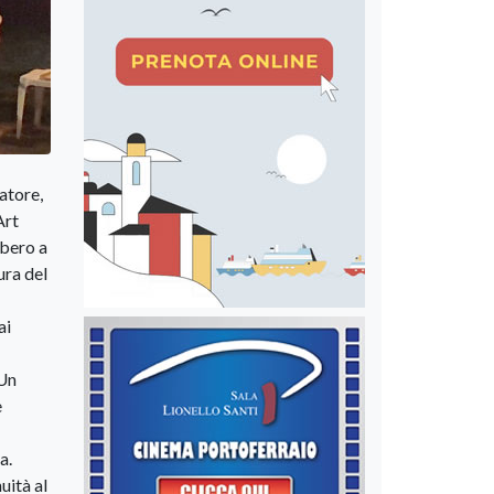
atore,
Art
bbero a
ura del
ai
 Un
e
a.
uità al