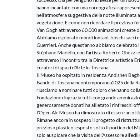
hanno incantato con una coreografica rappresent
nell’atmosfera suggestiva della notte illuminata a
vegetazione. E come non ricordare il prezioso film
Van Gogh attraverso 60.000 animazioni create da 
Abbiamo esplorato mondi lontani, boschi sacri e 
Guerrieri. Anche quest’anno abbiamo celebrato 
Stéphane Madelin, con l’artista Roberto Ghezzi 
attraverso l’incontro tra la Direttrice artistica 
curatori di spazi d’Arte in Toscana.
Il Museo ha ospitato in residenza Andisheh Bagherz
Bando di Toscanaincontemporanea2025 della Reg
riusciamo a nominare tutti coloro che hanno col
Fondazione ringrazia tutti con grande ammirazion
generosamente donati ha allietato i rinfreschi of
l’Open Air Museo ha dimostrato di essere un ottim
Rimane ancora in sospeso il progetto di ristrutt
prezioso plastico, esposto sotto il portico del Mu
solo auspicare che la visita dell’Assessore all’edi