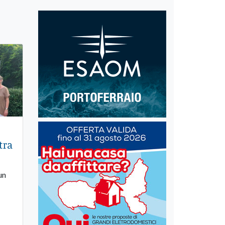
tra
un