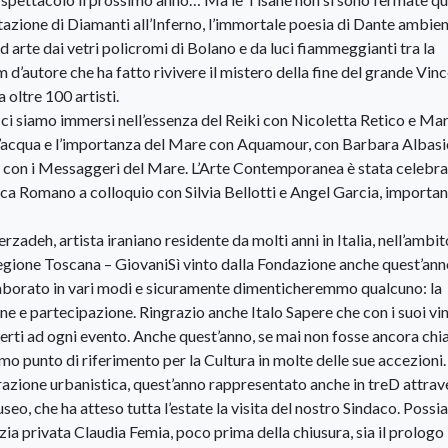
azione di Diamanti all’Inferno, l’immortale poesia di Dante ambie
d arte dai vetri policromi di Bolano e da luci fiammeggianti tra la
 d’autore che ha fatto rivivere il mistero della fine del grande Vin
oltre 100 artisti.
ci siamo immersi nell’essenza del Reiki con Nicoletta Retico e Ma
l’acqua e l’importanza del Mare con Aquamour, con Barbara Albasi
e con i Messaggeri del Mare. L’Arte Contemporanea è stata celebr
Erica Romano a colloquio con Silvia Bellotti e Angel Garcia, importan
adeh, artista iraniano residente da molti anni in Italia, nell’ambit
ione Toscana – GiovaniSì vinto dalla Fondazione anche quest’ann
laborato in vari modi e sicuramente dimenticheremmo qualcuno: la
e e partecipazione. Ringrazio anche Italo Sapere che con i suoi vin
ferti ad ogni evento. Anche quest’anno, se mai non fosse ancora chi
o punto di riferimento per la Cultura in molte delle sue accezioni.
urazione urbanistica, quest’anno rappresentato anche in treD attrav
seo, che ha atteso tutta l’estate la visita del nostro Sindaco. Poss
lizia privata Claudia Femia, poco prima della chiusura, sia il prologo