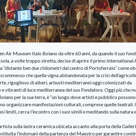
pen Air Museum Italo Bolano da oltre 60 anni, da quando il suo fond
Isola, a volte troppo stretta, decise di aprire il primo International 
ma “distante ben due chilometri dal centro di Portoferraio” come e
scommesso che quella vigna abbandonata per la crisi dell’agricolt
e, rigoglioso di alberi, arbusti mediterranei oggi colonizzati da
e e vibranti di luce mediterranea del suo Fondatore. Oggi più che m
olano per la sua terra, è “un luogo dove artisti e pubblico possono
ono organizzare manifestazioni culturali, comprese quelle teatrali.
 limiti, cerca l’incontro con i suoi simili e meditando sulla natura 
rtista sulla lastra ceramica ubicata accanto alla porta della Galleri
ostituita l’indomani della partenza del Maestro per garantire contin