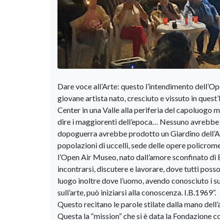
Dare voce all’Arte: questo l’intendimento dell’O
giovane artista nato, cresciuto e vissuto in quest’
Center in una Valle alla periferia del capoluogo 
dire i maggiorenti dell’epoca… Nessuno avrebbe 
dopoguerra avrebbe prodotto un Giardino dell’Art
popolazioni di uccelli, sede delle opere policrom
l’Open Air Museo, nato dall’amore sconfinato di B
incontrarsi, discutere e lavorare, dove tutti poss
luogo inoltre dove l’uomo, avendo conosciuto i suoi
sull’arte, può iniziarsi alla conoscenza. I.B.1969”.
Questo recitano le parole stilate dalla mano dell’a
Questa la “mission” che si è data la Fondazione c