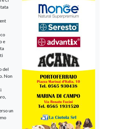
ntata
cent
rco
o e
ata
ti
o del
o. Non
i
aro,
erso un
iamo