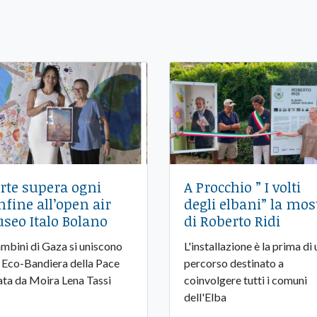
’arte supera ogni
A Procchio ” I volti
nfine all’open air
degli elbani” la mos
seo Italo Bolano
di Roberto Ridi
ambini di Gaza si uniscono
L'installazione è la prima di 
a Eco-Bandiera della Pace
percorso destinato a
ata da Moira Lena Tassi
coinvolgere tutti i comuni
dell'Elba