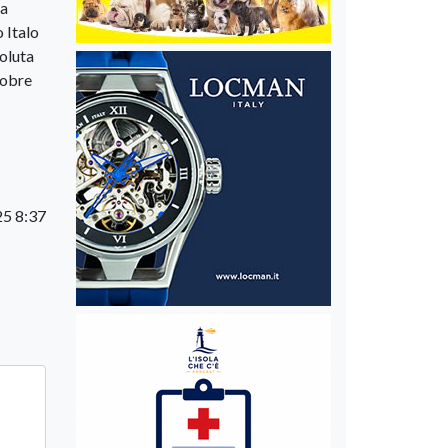
 a
 Italo
voluta
tobre
25 8:37