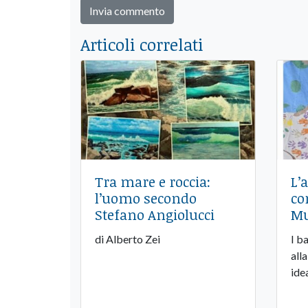
Articoli correlati
Tra mare e roccia:
​L
l’uomo secondo
co
Stefano Angiolucci
Mu
di Alberto Zei
I b
all
ide