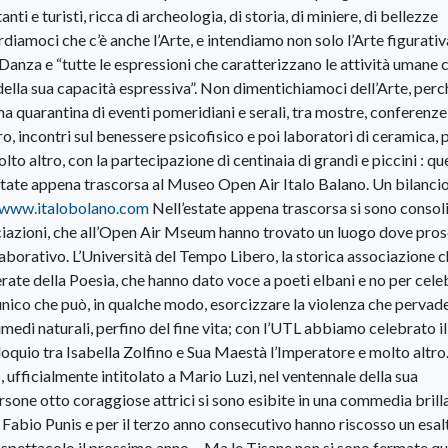
ti e turisti, ricca di archeologia, di storia, di miniere, di bellezze
cordiamoci che c’è anche l’Arte, e intendiamo non solo l’Arte figurati
la Danza e “tutte le espressioni che caratterizzano le attività umane
 della sua capacità espressiva”. Non dimentichiamoci dell’Arte, perc
uarantina di eventi pomeridiani e serali, tra mostre, conferenze
ro, incontri sul benessere psicofisico e poi laboratori di ceramica, p
olto altro, con la partecipazione di centinaia di grandi e piccini : que
’estate appena trascorsa al Museo Open Air Italo Balano. Un bilanci
/www.italobolano.com
Nell’estate appena trascorsa si sono consol
sociazioni, che all’Open Air Mseum hanno trovato un luogo dove pro
laborativo. L’Università del Tempo Libero, la storica associazione c
erate della Poesia, che hanno dato voce a poeti elbani e no per cele
 l’unico che può, in qualche modo, esorcizzare la violenza che pervade
 rimedi naturali, perfino del fine vita; con l’UTL abbiamo celebrato il
quio tra Isabella Zolfino e Sua Maestà l’Imperatore e molto altro
, ufficialmente intitolato a Mario Luzi, nel ventennale della sua
sone otto coraggiose attrici si sono esibite in una commedia brill
Fabio Punis e per il terzo anno consecutivo hanno riscosso un esal
spettacolo il prossimo anno… Ma le Tisane non si sono fermate qui