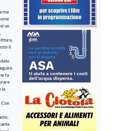
va ma
 come
hé un
,
ittura,
sto il
o
idate
seguire
he fa
brare
 la
. Con
ante,
tante
 e ci