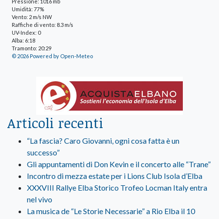
Pressione: 1016 mb
Umidità: 77%
Vento: 2 m/s NW
Raffiche di vento: 8.3 m/s
UV-Index: 0
Alba: 6:18
Tramonto: 20:29
© 2026 Powered by Open-Meteo
Articoli recenti
“La fascia? Caro Giovanni, ogni cosa fatta è un
successo”
Gli appuntamenti di Don Kevin e il concerto alle “Trane”
Incontro di mezza estate per i Lions Club Isola d’Elba
XXXVIII Rallye Elba Storico Trofeo Locman Italy entra
nel vivo
La musica de “Le Storie Necessarie” a Rio Elba il 10