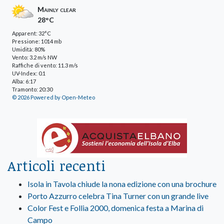
Mainly clear
28°C
Apparent: 32°C
Pressione: 1014 mb
Umidità: 80%
Vento: 3.2 m/s NW
Raffiche di vento: 11.3 m/s
UV-Index: 0.1
Alba: 6:17
Tramonto: 20:30
© 2026 Powered by Open-Meteo
Articoli recenti
Isola in Tavola chiude la nona edizione con una brochure
Porto Azzurro celebra Tina Turner con un grande live
Color Fest e Follia 2000, domenica festa a Marina di
Campo