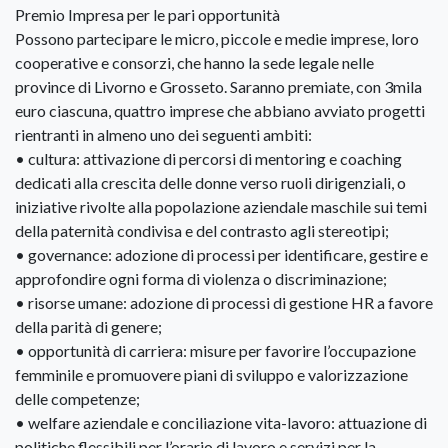
Premio Impresa per le pari opportunità
Possono partecipare le micro, piccole e medie imprese, loro
cooperative e consorzi, che hanno la sede legale nelle
province di Livorno e Grosseto. Saranno premiate, con 3mila
euro ciascuna, quattro imprese che abbiano avviato progetti
rientranti in almeno uno dei seguenti ambiti:
• cultura: attivazione di percorsi di mentoring e coaching
dedicati alla crescita delle donne verso ruoli dirigenziali, o
iniziative rivolte alla popolazione aziendale maschile sui temi
della paternità condivisa e del contrasto agli stereotipi;
• governance: adozione di processi per identificare, gestire e
approfondire ogni forma di violenza o discriminazione;
• risorse umane: adozione di processi di gestione HR a favore
della parità di genere;
• opportunità di carriera: misure per favorire l’occupazione
femminile e promuovere piani di sviluppo e valorizzazione
delle competenze;
• welfare aziendale e conciliazione vita-lavoro: attuazione di
politiche flessibili per l’orario di lavoro e servizi per la