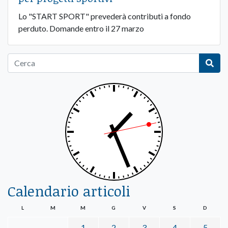
Lo "START SPORT" prevederà contributi a fondo
perduto. Domande entro il 27 marzo
Calendario articoli
L
M
M
G
V
S
D
1
2
3
4
5