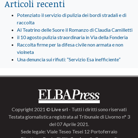
Articoli recenti
Potenziato il servizio di pulizia dei bordi stradali e di
raccolta
Al Teatrino delle Suore il Romanzo di Claudia Camilletti
il 10 agosto pulizia straordinaria in Via della Fonderia
Raccolta firme per la difesa civile non armata e non
violneta
Una denuncia sui rifiuti: “Servizio Esa inefficiente”
Copyright 2021 ©
Live srl
- Tutti i diritti sono riservati
Testata giornalistica registrata al Tribunale di Livorno n° 3
del 07 Aprile 2021.
Sede legale: Viale Teseo Tesei 12 Portoferraio