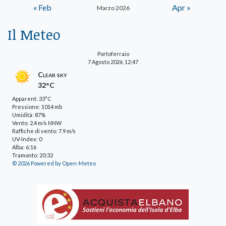
« Feb
Apr »
Marzo 2026
Il Meteo
Portoferraio
7 Agosto 2026, 12:47
Clear sky
32°C
Apparent: 33°C
Pressione: 1014 mb
Umidità: 87%
Vento: 2.4 m/s NNW
Raffiche di vento: 7.9 m/s
UV-Index: 0
Alba: 6:16
Tramonto: 20:32
© 2026 Powered by Open-Meteo