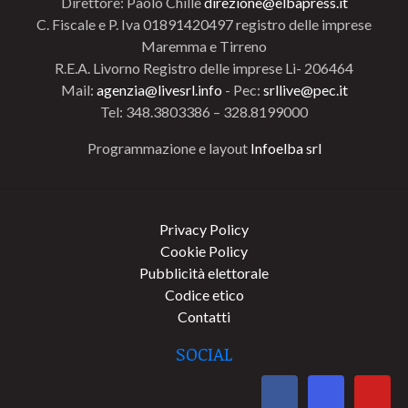
Direttore: Paolo Chillè
direzione@elbapress.it
C. Fiscale e P. Iva 01891420497 registro delle imprese
Maremma e Tirreno
R.E.A. Livorno Registro delle imprese Li- 206464
Mail:
agenzia@livesrl.info
- Pec:
srllive@pec.it
Tel: 348.3803386 – 328.8199000
Programmazione e layout
Infoelba srl
Privacy Policy
Cookie Policy
Pubblicità elettorale
Codice etico
Contatti
SOCIAL