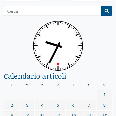
Calendario articoli
L
M
M
G
V
S
D
1
2
3
4
5
6
7
8
9
10
11
12
13
14
15