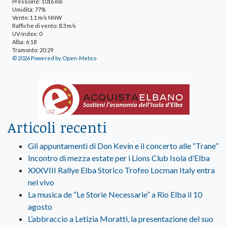
Pressione: 1016 mb
Umidità: 77%
Vento: 1.1 m/s NNW
Raffiche di vento: 8.3 m/s
UV-Index: 0
Alba: 6:18
Tramonto: 20:29
© 2026 Powered by Open-Meteo
Articoli recenti
Gli appuntamenti di Don Kevin e il concerto alle “Trane”
Incontro di mezza estate per i Lions Club Isola d’Elba
XXXVIII Rallye Elba Storico Trofeo Locman Italy entra
nel vivo
La musica de “Le Storie Necessarie” a Rio Elba il 10
agosto
L’abbraccio a Letizia Moratti, la presentazione del suo