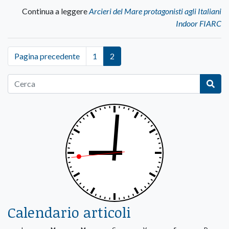
Continua a leggere
Arcieri del Mare protagonisti agli Italiani
Indoor FIARC
Pagina precedente
1
2
Calendario articoli
L
M
M
G
V
S
D