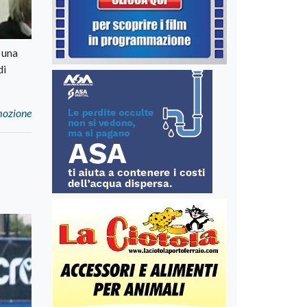
 una
di
mozione