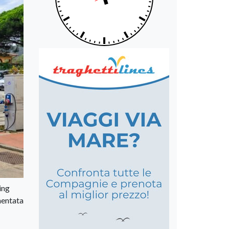
ing
mentata