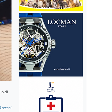
io di
Arcenni