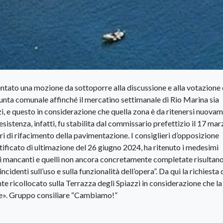
tato una mozione da sottoporre alla discussione e alla votazione 
iunta comunale affinché il mercatino settimanale di Rio Marina sia
i, e questo in considerazione che quella zona è da ritenersi nuova
sistenza, infatti, fu stabilita dal commissario prefettizio il 17 mar
ri di rifacimento della pavimentazione. I consiglieri d’opposizione
rtificato di ultimazione del 26 giugno 2024, ha ritenuto i medesimi
ni mancanti e quelli non ancora concretamente completate risultan
ncidenti sull’uso e sulla funzionalità dell’opera”. Da qui la richiesta c
e ricollocato sulla Terrazza degli Spiazzi in considerazione che la
e». Gruppo consiliare “Cambiamo!”