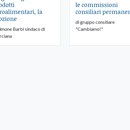
odotti
le commissioni
roalimentari, la
consiliari permanen
zione
di gruppo consiliare
Simone Barbi sindaco di
"Cambiamo!"
ciana