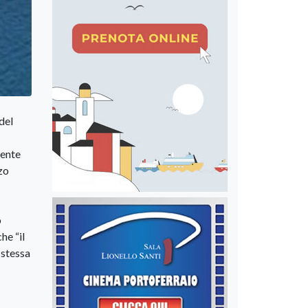
del
mente
zo
o
he “il
 stessa