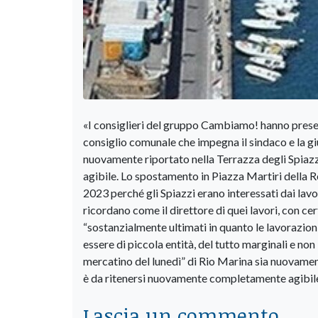
«I consiglieri del gruppo Cambiamo! hanno presen
consiglio comunale che impegna il sindaco e la g
nuovamente riportato nella Terrazza degli Spiazz
agibile. Lo spostamento in Piazza Martiri della Re
2023 perché gli Spiazzi erano interessati dai lavo
ricordano come il direttore di quei lavori, con ce
“sostanzialmente ultimati in quanto le lavorazio
essere di piccola entità, del tutto marginali e non i
mercatino del lunedì” di Rio Marina sia nuovament
è da ritenersi nuovamente completamente agibil
Lascia un commento