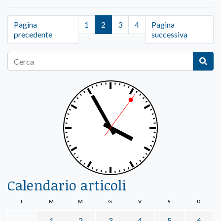
Pagina
1
2
3
4
Pagina
precedente
successiva
Calendario articoli
L
M
M
G
V
S
D
1
2
3
4
5
6