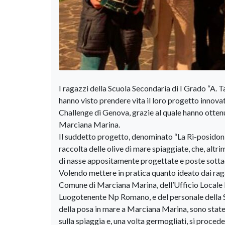
I ragazzi della Scuola Secondaria di I Grado “A.
hanno visto prendere vita il loro progetto innov
Challenge di Genova, grazie al quale hanno ottenu
Marciana Marina.
Il suddetto progetto, denominato “La Ri-posidonia
raccolta delle olive di mare spiaggiate, che, altri
di nasse appositamente progettate e poste sottac
Volendo mettere in pratica quanto ideato dai ragaz
Comune di Marciana Marina, dell’Ufficio Locale 
Luogotenente Np Romano, e del personale della S
della posa in mare a Marciana Marina, sono state 
sulla spiaggia e, una volta germogliati, si proced