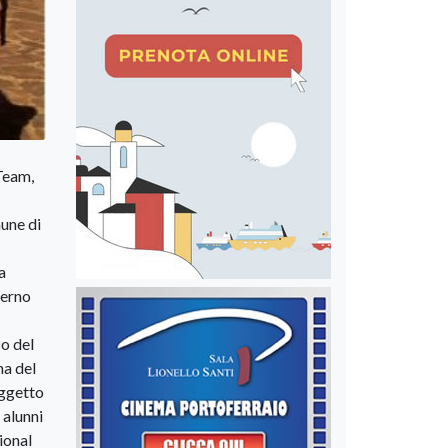
 Team,
mune di
a
terno
co del
na del
oggetto
 alunni
ional