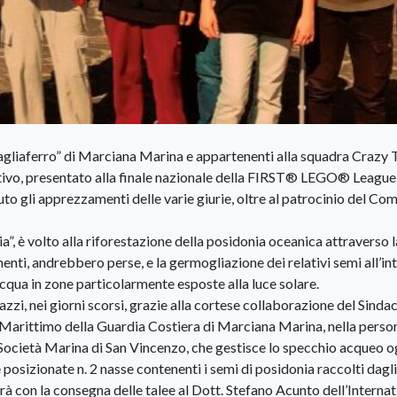
 Tagliaferro” di Marciana Marina e appartenenti alla squadra Crazy
ativo, presentato alla finale nazionale della FIRST® LEGO® League
to gli apprezzamenti delle varie giurie, oltre al patrocinio del Co
”, è volto alla riforestazione della posidonia oceanica attraverso l
menti, andrebbero perse, e la germogliazione dei relativi semi all’in
qua in zone particolarmente esposte alla luce solare.
zi, nei giorni scorsi, grazie alla cortese collaborazione del Sinda
Marittimo della Guardia Costiera di Marciana Marina, nella perso
ocietà Marina di San Vincenzo, che gestisce lo specchio acqueo 
posizionate n. 2 nasse contenenti i semi di posidonia raccolti dagli
erà con la consegna delle talee al Dott. Stefano Acunto dell’Internat