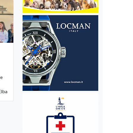
le
Elba