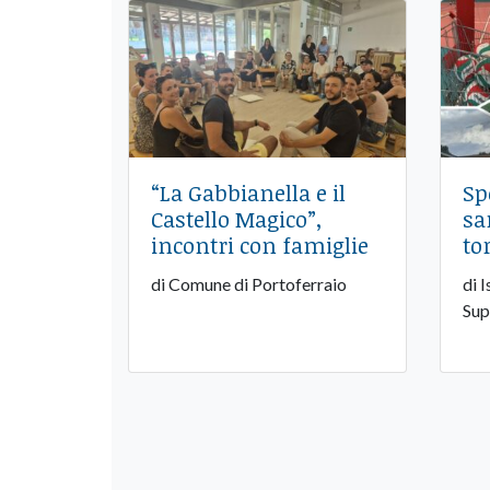
“La Gabbianella e il
Sp
Castello Magico”,
san
incontri con famiglie
to
di Comune di Portoferraio
di 
Sup