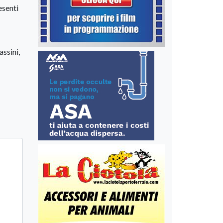
esenti
ssini,