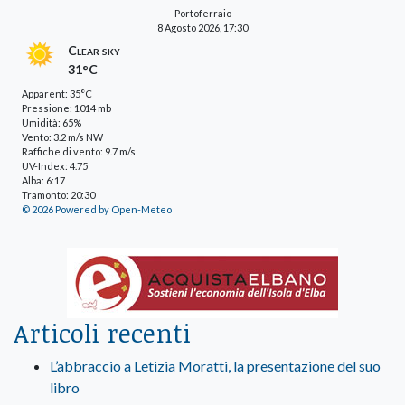
Portoferraio
8 Agosto 2026, 17:30
Clear sky
31°C
Apparent: 35°C
Pressione: 1014 mb
Umidità: 65%
Vento: 3.2 m/s NW
Raffiche di vento: 9.7 m/s
UV-Index: 4.75
Alba: 6:17
Tramonto: 20:30
© 2026 Powered by Open-Meteo
Articoli recenti
L’abbraccio a Letizia Moratti, la presentazione del suo
libro