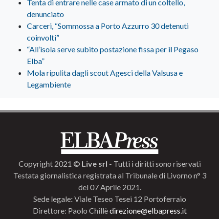
Tenta di entrare nelle case armato di un coltello,
denunciato
Carceri, “Sommossa a Porto Azzurro 30 detenuti
coinvolti”
“All’isola serve subito postazione fissa per il Pegaso
Elba”
Mola ripulita dagli scout Agesci della Valsusa e
Legambiente
Copyright 2021 ©
Live srl
- Tutti i diritti sono riservati
Testata giornalistica registrata al Tribunale di Livorno n° 3
del 07 Aprile 2021.
Sede legale: Viale Teseo Tesei 12 Portoferraio
Direttore: Paolo Chillè
direzione@elbapress.it