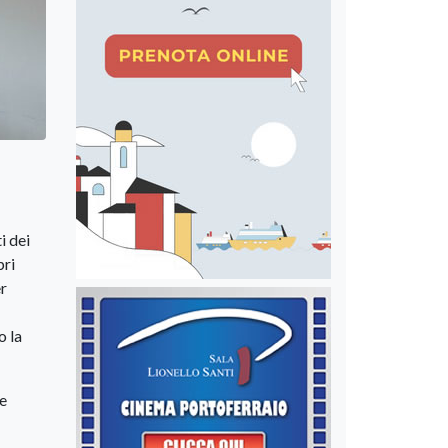
i dei
pri
er
o la
 e