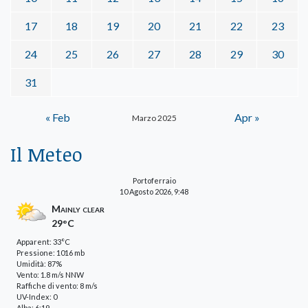
17
18
19
20
21
22
23
24
25
26
27
28
29
30
31
« Feb
Apr »
Marzo 2025
Il Meteo
Portoferraio
10 Agosto 2026, 9:48
Mainly clear
29°C
Apparent: 33°C
Pressione: 1016 mb
Umidità: 87%
Vento: 1.8 m/s NNW
Raffiche di vento: 8 m/s
UV-Index: 0
Alba: 6:19