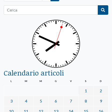
Calendario articoli
L
M
M
G
V
S
D
1
2
3
4
5
6
7
8
9
10
11
12
13
14
15
16