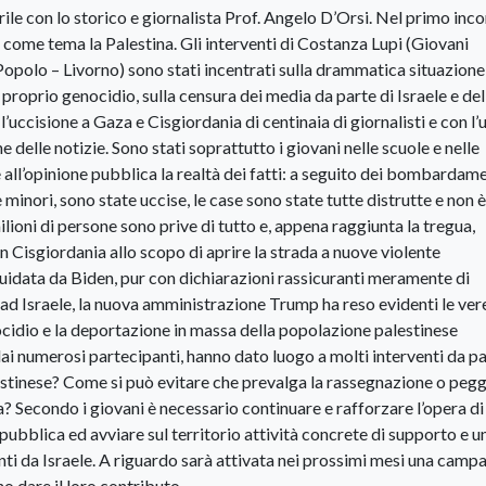
prile con lo storico e giornalista Prof. Angelo D’Orsi. Nel primo inc
o come tema la Palestina. Gli interventi di Costanza Lupi (Giovani
opolo – Livorno) sono stati incentrati sulla drammatica situazione
proprio genocidio, sulla censura dei media da parte di Israele e del
uccisione a Gaza e Cisgiordania di centinaia di giornalisti e con l’u
e delle notizie. Sono stati soprattutto i giovani nelle scuole e nelle
e all’opinione pubblica la realtà dei fatti: a seguito dei bombardam
minori, sono state uccise, le case sono state tutte distrutte e non è
lioni di persone sono prive di tutto e, appena raggiunta la tregua,
in Cisgiordania allo scopo di aprire la strada a nuove violente
uidata da Biden, pur con dichiarazioni rassicuranti meramente di
i ad Israele, la nuova amministrazione Trump ha reso evidenti le ver
ocidio e la deportazione in massa della popolazione palestinese
 dai numerosi partecipanti, hanno dato luogo a molti interventi da pa
estinese? Come si può evitare che prevalga la rassegnazione o peg
? Secondo i giovani è necessario continuare e rafforzare l’opera di
pubblica ed avviare sul territorio attività concrete di supporto e u
i da Israele. A riguardo sarà attivata nei prossimi mesi una camp
o dare il loro contributo.