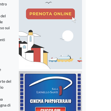
ontro
 del
le
so sui
enti
e
rte del
gio
na
agna di