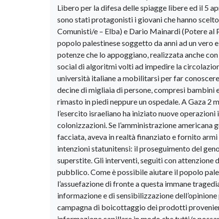
Libero per la difesa delle spiagge libere ed il 5 a
sono stati protagonisti i giovani che hanno scelt
Comunisti/e – Elba) e Dario Mainardi (Potere al P
popolo palestinese soggetto da anni ad un vero e 
potenze che lo appoggiano, realizzata anche con l’
social di algoritmi volti ad impedire la circolazion
università italiane a mobilitarsi per far conoscer
decine di migliaia di persone, compresi bambini e 
rimasto in piedi neppure un ospedale. A Gaza 2 mi
l’esercito israeliano ha iniziato nuove operazioni 
colonizzazioni. Se l’amministrazione americana g
facciata, aveva in realtà finanziato e fornito arm
intenzioni statunitensi: il proseguimento del gen
superstite. Gli interventi, seguiti con attenzione
pubblico. Come è possibile aiutare il popolo pal
l’assuefazione di fronte a questa immane tragedia
informazione e di sensibilizzazione dell’opinione 
campagna di boicottaggio dei prodotti provenient
informazione capillare in modo che tutti/e possan