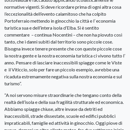
normative vigenti. Si deve ricordare prima di ogni altra cosa
l’eccezionalità dell’evento calamitoso che ha colpito
Portoferraio mettendo in ginocchio la città e l’ economia
turistica sua e dell’intera isola d’Elba. Si è sentito
commentare – continua Nocentini – che non ha piovuto così
tanto, che i danni subiti dal territorio sono piccole cose.
Bisogna invece tenere presente che con queste piccole cose
la nostra gente e la nostra economia turistica ci vivono tutto l’
anno. Pensare di lasciare inaccessibili spiagge come le Viste
e il Viticcio, solo per fare un piccolo esempio, avrebbe una
ricaduta estremamente negativa sulla nostra economia e sul
turismo”.
“A noi servono misure straordinarie che tengano conto della
realtà dell’isola e della sua fragilità strutturale ed economica.
Abbiamo spiagge chiuse, altre invase da detriti ed
inaccessibili, strade dissestate, scuole ed edifici pubblici
impraticabili, famiglie ed attività in ginocchio. Oggi piove di
nuovo, domani un altro allerta meteo, fra due settimane inizia