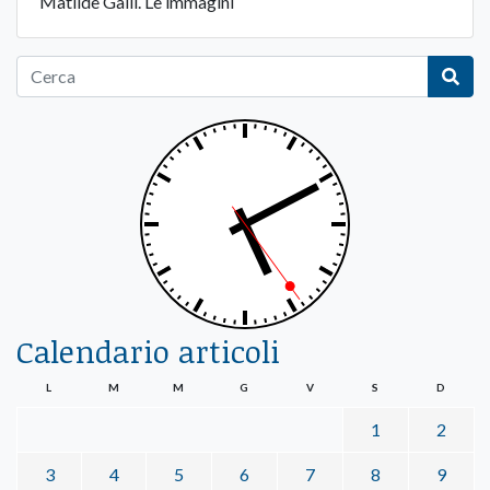
Matilde Galli. Le immagini
Calendario articoli
L
M
M
G
V
S
D
1
2
3
4
5
6
7
8
9